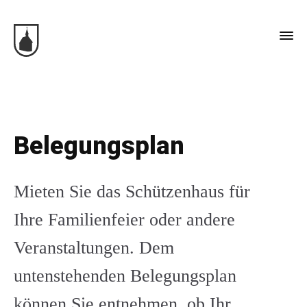
Aktuelles
Die Bruderschaft
Heisterkapelle
Belegungsplan
Schützenhaus
Belegungsplan
Mieten Sie das Schützenhaus für
Vermietung
Ihre Familienfeier oder andere
Aktivitäten
Veranstaltungen. Dem
untenstehenden Belegungsplan
Termine
können Sie entnehmen, ob Ihr